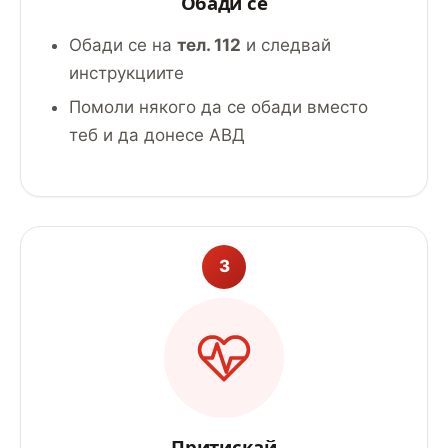
Обади се
Обади се на
тел. 112
и следвай
инструкциите
Помоли някого да се обади вместо
теб и да донесе АВД
3
Притискай