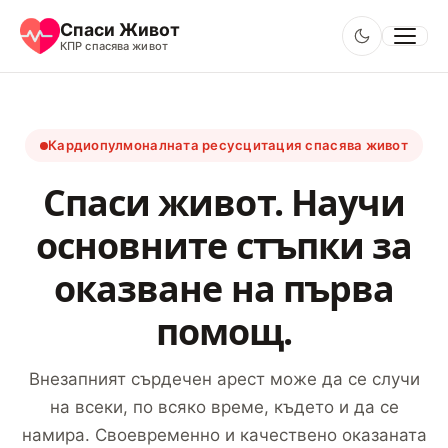
Основно поддържане на живота
Спаси Живот
VFIB
КПР спасява живот
Информационен портал
Кардиопулмоналната ресусцитация спасява живот
Спаси живот. Научи
основните стъпки за
оказване на първа
помощ.
Внезапният сърдечен арест може да се случи
на всеки, по всяко време, където и да се
намира. Своевременно и качествено оказаната