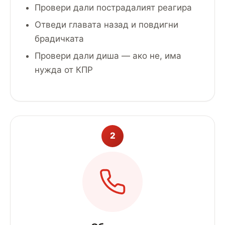
Провери дали пострадалият реагира
Отведи главата назад и повдигни
брадичката
Провери дали диша — ако не, има
нужда от КПР
2