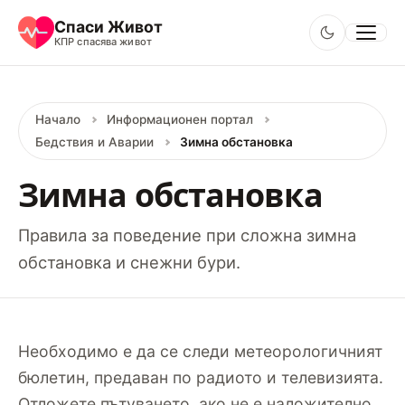
Основно поддържане на живота
Спаси Живот
КПР спасява живот
Информационен портал
Начало
Информационен портал
Бедствия и Аварии
Зимна обстановка
Зимна обстановка
Правила за поведение при сложна зимна
обстановка и снежни бури.
Необходимо е да се следи метеорологичният
бюлетин, предаван по радиото и телевизията.
Отложете пътуването, ако не е наложително