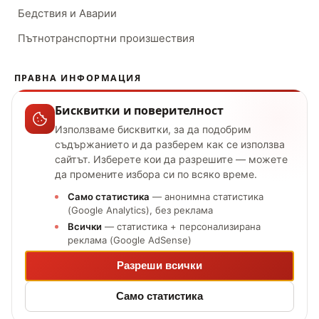
Бедствия и Аварии
Пътнотранспортни произшествия
ПРАВНА ИНФОРМАЦИЯ
Бисквитки и поверителност
Условия за ползване
Използваме бисквитки, за да подобрим
Поверителност
съдържанието и да разберем как се използва
сайтът. Изберете кои да разрешите — можете
Отказ от отговорност
да промените избора си по всяко време.
За нас
Само статистика
— анонимна статистика
(Google Analytics), без реклама
Управление на съгласие
Всички
— статистика + персонализирана
реклама (Google AdSense)
Разреши всички
Авторски права ©
2026
Спаси Живот. Всички права запазени.
Създадено с
за България
Само статистика
Съдържанието е само с информационна цел.