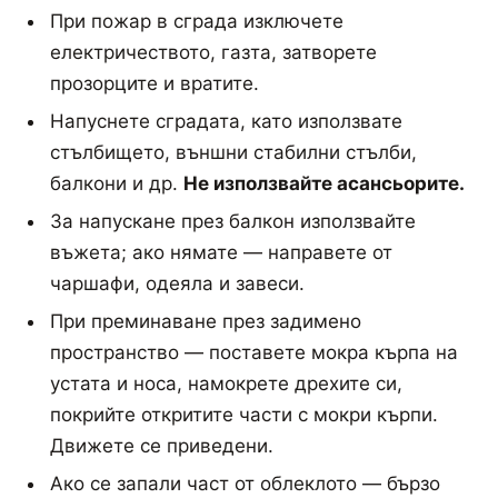
При пожар в сграда изключете
електричеството, газта, затворете
прозорците и вратите.
Напуснете сградата, като използвате
стълбището, външни стабилни стълби,
балкони и др.
Не използвайте асансьорите.
За напускане през балкон използвайте
въжета; ако нямате — направете от
чаршафи, одеяла и завеси.
При преминаване през задимено
пространство — поставете мокра кърпа на
устата и носа, намокрете дрехите си,
покрийте откритите части с мокри кърпи.
Движете се приведени.
Ако се запали част от облеклото — бързо