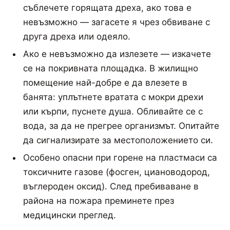
съблечете горящата дреха, ако това е
невъзможно — загасете я чрез обвиване с
друга дреха или одеяло.
Ако е невъзможно да излезете — изкачете
се на покривната площадка. В жилищно
помещение най-добре е да влезете в
банята: уплътнете вратата с мокри дрехи
или кърпи, пуснете душа. Обливайте се с
вода, за да не прегрее организмът. Опитайте
да сигнализирате за местоположението си.
Особено опасни при горене на пластмаси са
токсичните газове (фосген, циановодород,
въглероден оксид). След пребиваване в
района на пожара преминете през
медицински преглед.